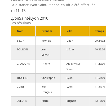
La distance Lyon Saint-Etienne en off a été effectuée
en 11h17.
LyonSaintéLyon 2010
Les résultats.
Nom
Prénom
Ville
Temps
BEGIN
Reynald
Dijon
09:24:02
TOURON
Jean-
L'Etrat
10:33:06
Michel
GRAJDURA
Thierry
Albigny sur
11:27:00
Saône
TRUFFIER
Christophe
Lyon
11:51:09
CUINET
Jean-
Lyon
11:51:10
François
DELORE
Pierre
Brignais
12:15:00