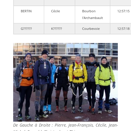
BERTIN
Cécile
Bourbon
12:57:15
l'Archambault
G??????
K??????
Courbevoie
12:57:18
De Gauche à Droite : Pierre, Jean-François, Cécile, Jean-