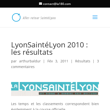
contact@la180.com
LyonSaintéLyon 2010 :
les résultats
par
arthurbaldur
|
Fév 3, 2011
|
Résultats
|
3
commentaires
Les temps et les classements correspondent bien
évidemment à la course officielle.