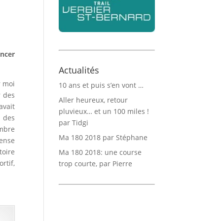
ancer
Actualités
r moi
10 ans et puis s’en vont …
r des
Aller heureux, retour
avait
pluvieux… et un 100 miles !
t des
par Tidgi
ombre
Ma 180 2018 par Stéphane
pense
toire
Ma 180 2018: une course
rtif,
trop courte, par Pierre