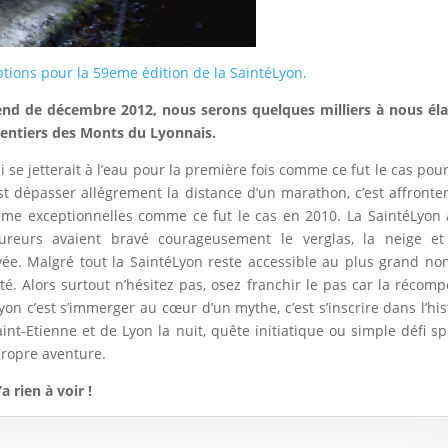
ptions pour la 59eme édition de la SaintéLyon.
end de décembre 2012, nous serons quelques milliers à nous él
 sentiers des Monts du Lyonnais.
 se jetterait à l’eau pour la première fois comme ce fut le cas pou
est dépasser allégrement la distance d’un marathon, c’est affronte
même exceptionnelles comme ce fut le cas en 2010. La SaintéLyon 
coureurs avaient bravé courageusement le verglas, la neige e
ivée. Malgré tout la SaintéLyon reste accessible au plus grand n
. Alors surtout n’hésitez pas, osez franchir le pas car la récom
on c’est s’immerger au cœur d’un mythe, c’est s’inscrire dans l’his
aint-Etienne et de Lyon la nuit, quête initiatique ou simple défi spo
propre aventure.
a rien à voir !