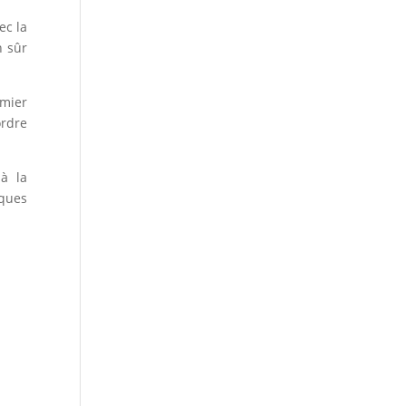
ec la
n sûr
emier
ordre
 à la
lques