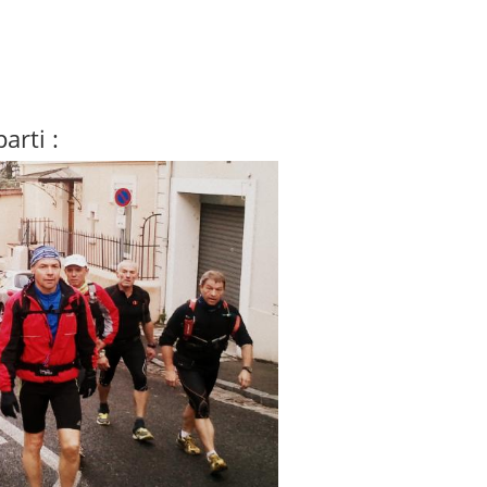
arti :