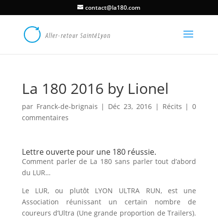
contact@la180.com
La 180 2016 by Lionel
par
Franck-de-brignais
|
Déc 23, 2016
|
Récits
|
0
commentaires
Lettre ouverte pour une 180 réussie.
Comment parler de La 180 sans parler tout d’abord
du LUR…
Le LUR, ou plutôt LYON ULTRA RUN, est une
Association réunissant un certain nombre de
coureurs d’Ultra (Une grande proportion de Trailers).