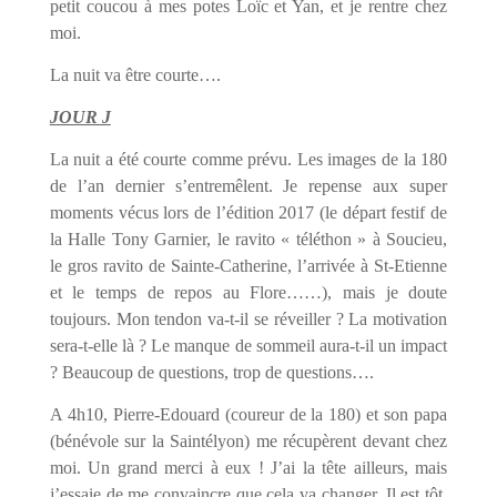
petit coucou à mes potes Loïc et Yan, et je rentre chez
moi.
La nuit va être courte….
JOUR J
La nuit a été courte comme prévu. Les images de la 180
de l’an dernier s’entremêlent. Je repense aux super
moments vécus lors de l’édition 2017 (le départ festif de
la Halle Tony Garnier, le ravito « téléthon » à Soucieu,
le gros ravito de Sainte-Catherine, l’arrivée à St-Etienne
et le temps de repos au Flore……), mais je doute
toujours. Mon tendon va-t-il se réveiller ? La motivation
sera-t-elle là ? Le manque de sommeil aura-t-il un impact
? Beaucoup de questions, trop de questions….
A 4h10, Pierre-Edouard (coureur de la 180) et son papa
(bénévole sur la Saintélyon) me récupèrent devant chez
moi. Un grand merci à eux ! J’ai la tête ailleurs, mais
j’essaie de me convaincre que cela va changer. Il est tôt,