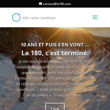
contact@la180.com
10 ANS ET PUIS S'EN VONT ...
La 180, c’est terminé.
Je me rappelle encore ce coup de fil de mon
compère Christophe (biscotte pour les intimes)
quelques jours avant notre participation
commune à l’UTMB. Il m’annonçait qu’il projetait
de rallonger un peu le parcours classique de la
SaintéLyon. « Tiens, je ferais bien l’aller-retour
en décembre ». 10 ans plus tard …
Lire