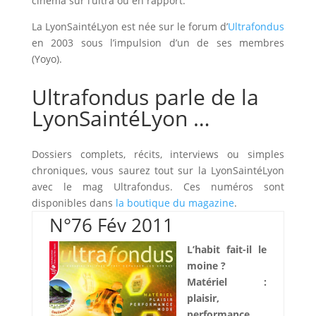
cinéma sur l’ultra ou en rapport.
La LyonSaintéLyon est née sur le forum d’
Ultrafondus
en 2003 sous l’impulsion d’un de ses membres
(Yoyo).
Ultrafondus parle de la
LyonSaintéLyon …
Dossiers complets, récits, interviews ou simples
chroniques, vous saurez tout sur la LyonSaintéLyon
avec le mag Ultrafondus. Ces numéros sont
disponibles dans
la boutique du magazine
.
N°76 Fév 2011
L’habit fait-il le
moine ?
Matériel :
plaisir,
performance,