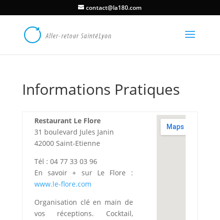
contact@la180.com
Informations Pratiques
Restaurant Le Flore
31 boulevard Jules Janin
42000 Saint-Etienne
Tél : 04 77 33 03 96
En savoir + sur Le Flore :
www.le-flore.com
Organisation clé en main de
vos réceptions. Cocktail,