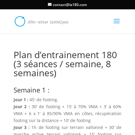
contact@la180.com
Plan d’entrainement 180
(3 séances / semaine, 8
semaines)
Semaine 1 :
Jour 1 :
45′ de footing.
Jour 2 :
30’ de footing + 15’ à 70% VMA + 3’ à 60%
VMA + 6 x 1’ à 85/90% VMA en côtes, récupération
footing sur la distance + 10’ de footing
Jour 3 :
1h de footing sur terrain vallonné + 30’ de
marche active terrain vallonné + 15’ footing sur