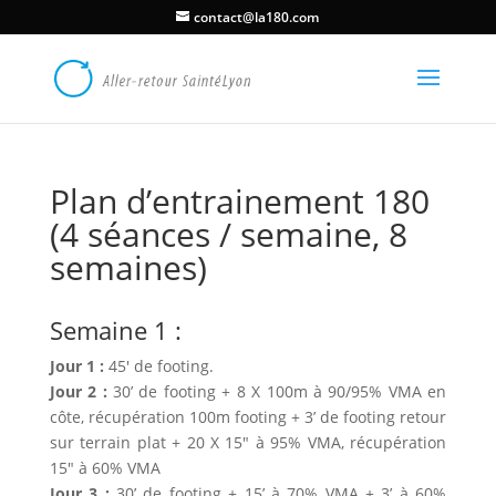
contact@la180.com
Plan d’entrainement 180
(4 séances / semaine, 8
semaines)
Semaine 1 :
Jour 1 :
45′ de footing.
Jour 2 :
30’ de footing + 8 X 100m à 90/95% VMA en
côte, récupération 100m footing + 3’ de footing retour
sur terrain plat + 20 X 15″ à 95% VMA, récupération
15″ à 60% VMA
Jour 3 :
30’ de footing + 15’ à 70% VMA + 3’ à 60%