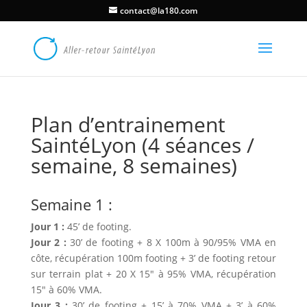
contact@la180.com
Plan d’entrainement
SaintéLyon (4 séances /
semaine, 8 semaines)
Semaine 1 :
Jour 1 :
45’ de footing.
Jour 2 :
30’ de footing + 8 X 100m à 90/95% VMA en
côte, récupération 100m footing + 3’ de footing retour
sur terrain plat + 20 X 15″ à 95% VMA, récupération
15″ à 60% VMA.
Jour 3 :
30’ de footing + 15’ à 70% VMA + 3’ à 60%