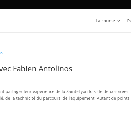
La course
P
vec Fabien Antolinos
t partager leur expérience de la SaintéLyon lors de deux soirées
lé, de la technicité du parcours, de l’équipement. Autant de points