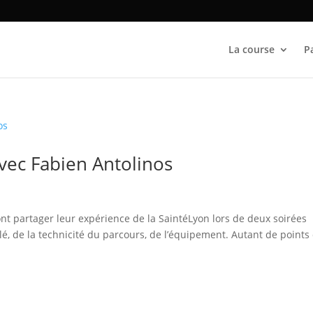
La course
P
vec Fabien Antolinos
t partager leur expérience de la SaintéLyon lors de deux soirées
lé, de la technicité du parcours, de l’équipement. Autant de points