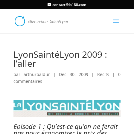
contact@la180.com
LyonSaintéLyon 2009 :
l’aller
par
arthurbaldur
|
Déc 30, 2009
|
Récits
|
0
commentaires
Episode 1 : Qu’est-ce qu’on ne ferait
pas pour économiser le prix des