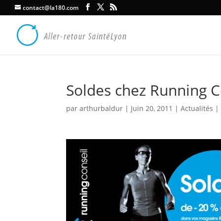
contact@la180.com
Soldes chez Running C
par
arthurbaldur
|
Juin 20, 2011
|
Actualités