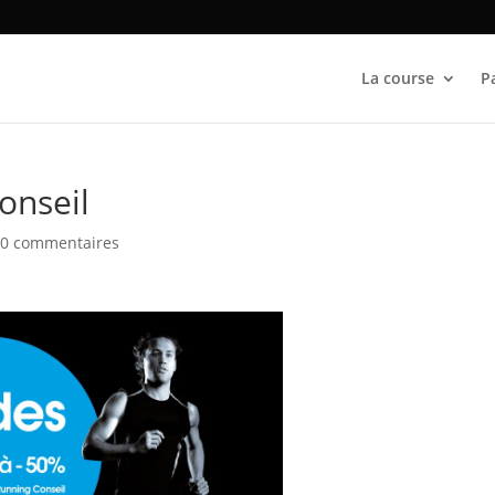
La course
P
onseil
|
0 commentaires