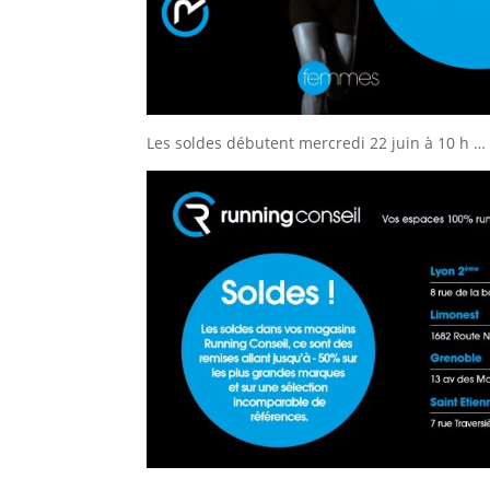
Les soldes débutent mercredi 22 juin à 10 h … 