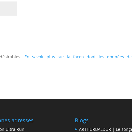
ndésirables.
En savoir plus sur la façon dont les données de
nes adresses
Blogs
on Ultra Run
ARTHURBALDUR | Le song