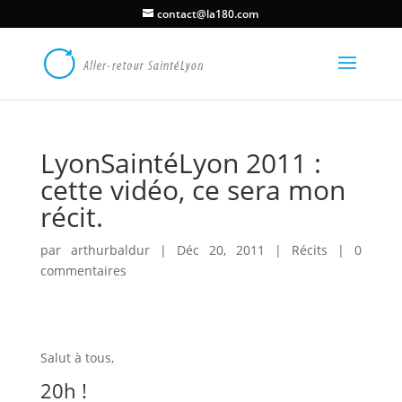
contact@la180.com
LyonSaintéLyon 2011 :
cette vidéo, ce sera mon
récit.
par
arthurbaldur
|
Déc 20, 2011
|
Récits
|
0
commentaires
Salut à tous,
20h !