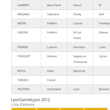
LAMBERT
Jean-Pierre
Yzeron
JP
MAGNAN
Stéphane
Charly
Stef
MEYER
Frédéric
Colmar
Fredespo
ORSONI
Frédéric
Gif sur
Daloan
Yvette
PERRIER
Ludovic
Grenoble
Ludo
PORQUET
Damien
Sappey en
Cyrion
Chartreuse
REVOL
Gilles
Salvizinet
TARDIEU
Franck
TRUFFIER
Christophe
Lyon
Biscotte
LyonSaintéLyon 2012
Liste d'attente