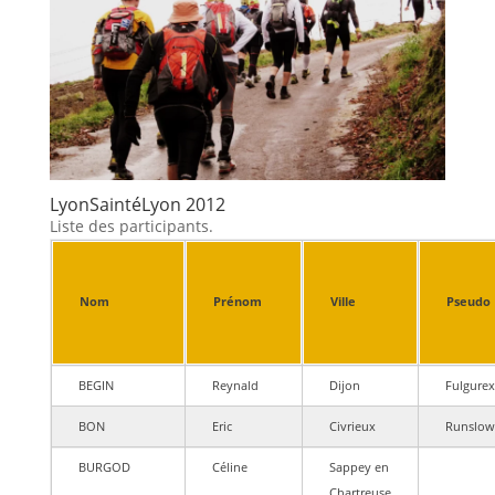
LyonSaintéLyon 2012
Liste des participants.
Nom
Prénom
Ville
Pseudo
BEGIN
Reynald
Dijon
Fulgurex
BON
Eric
Civrieux
Runslow
BURGOD
Céline
Sappey en
Chartreuse