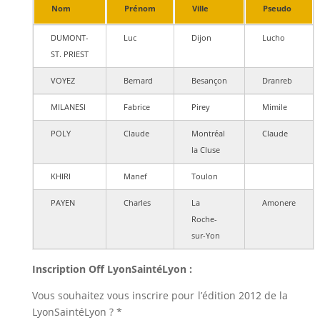
Nom
Prénom
Ville
Pseudo
DUMONT-
Luc
Dijon
Lucho
ST. PRIEST
VOYEZ
Bernard
Besançon
Dranreb
MILANESI
Fabrice
Pirey
Mimile
POLY
Claude
Montréal
Claude
la Cluse
KHIRI
Manef
Toulon
PAYEN
Charles
La
Amonere
Roche-
sur-Yon
Inscription Off LyonSaintéLyon :
Vous souhaitez vous inscrire pour l’édition 2012 de la
LyonSaintéLyon ? *