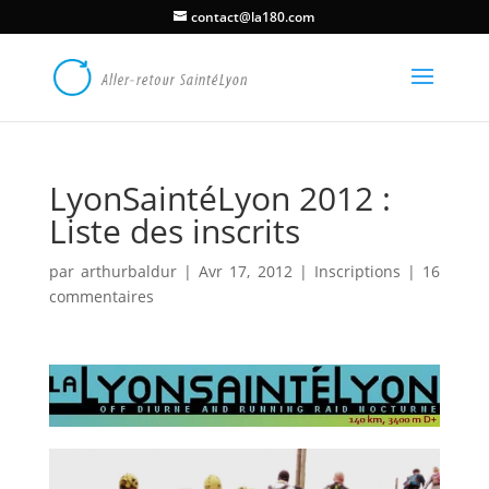
contact@la180.com
LyonSaintéLyon 2012 :
Liste des inscrits
par
arthurbaldur
|
Avr 17, 2012
|
Inscriptions
|
16
commentaires