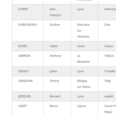
CUINET
Jean-
Lyon
Arthurba
François
DUBOURDIEU
Guilhen
Fleurieux
Oslo
sur
l'Arbresle
DUNIS
Cédric
Verlin
Cissou
GARRON
Anthony
La
Taldius
Mulatière
GODOT
Julien
Lyon
TurtleR
GRAJDURA
Thierry
Albigny
Tidgi
sur Saône
JEZEQUEL
Bernard
Lyon
zeze69
LADET
Bruno
Lajoux
Courir P
Népal