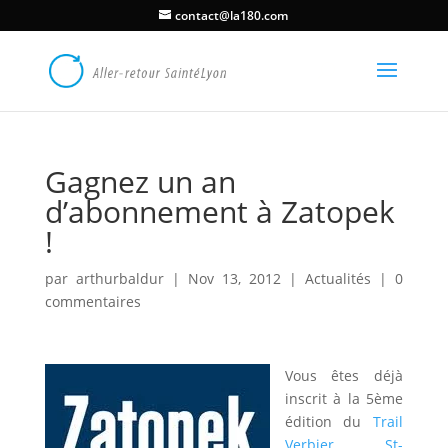
contact@la180.com
Gagnez un an
d’abonnement à Zatopek
!
par
arthurbaldur
|
Nov 13, 2012
|
Actualités
|
0
commentaires
Vous êtes déjà
inscrit à la 5ème
édition du
Trail
Verbier St-