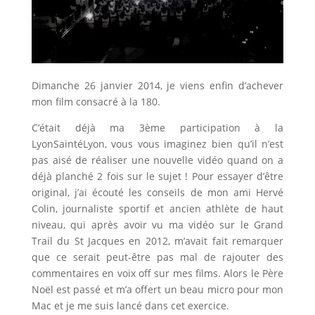
Dimanche 26 janvier 2014, je viens enfin d’achever
mon film consacré à la 180.
C’était déjà ma 3ème participation à la
LyonSaintéLyon, vous vous imaginez bien qu’il n’est
pas aisé de réaliser une nouvelle vidéo quand on a
déjà planché 2 fois sur le sujet ! Pour essayer d’être
original, j’ai écouté les conseils de mon ami Hervé
Colin, journaliste sportif et ancien athlète de haut
niveau, qui après avoir vu ma vidéo sur le Grand
Trail du St Jacques en 2012, m’avait fait remarquer
que ce serait peut-être pas mal de rajouter des
commentaires en voix off sur mes films. Alors le Père
Noël est passé et m’a offert un beau micro pour mon
Mac et je me suis lancé dans cet exercice.