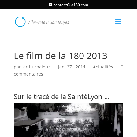
contact@la180.com
Le film de la 180 2013
par
arthurbaldur
|
Jan 27, 2014
|
Actualités
|
0
commentaires
Sur le tracé de la SaintéLyon …