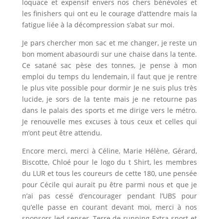
loquace et expensif envers nos chers bénévoles et
les finishers qui ont eu le courage d’attendre mais la
fatigue liée à la décompression s’abat sur moi.
Je pars chercher mon sac et me changer, je reste un
bon moment abasourdi sur une chaise dans la tente.
Ce satané sac pèse des tonnes, je pense à mon
emploi du temps du lendemain, il faut que je rentre
le plus vite possible pour dormir Je ne suis plus très
lucide, je sors de la tente mais je ne retourne pas
dans le palais des sports et me dirige vers le métro.
Je renouvelle mes excuses à tous ceux et celles qui
m’ont peut être attendu.
Encore merci, merci à Céline, Marie Hélène, Gérard,
Biscotte, Chloé pour le logo du t Shirt, les membres
du LUR et tous les coureurs de cette 180, une pensée
pour Cécile qui aurait pu être parmi nous et que je
n’ai pas cessé d’encourager pendant l’UBS pour
qu’elle passe en courant devant moi, merci à nos
sponsors led senser, Terre de running Extra sport et