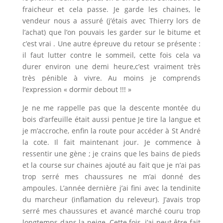
fraicheur et cela passe. Je garde les chaines, le
vendeur nous a assuré (j’étais avec Thierry lors de
l’achat) que l’on pouvais les garder sur le bitume et
c’est vrai . Une autre épreuve du retour se présente :
il faut lutter contre le sommeil, cette fois cela va
durer environ une demi heure,c’est vraiment très
très pénible à vivre. Au moins je comprends
l’expression « dormir debout !!! »
Je ne me rappelle pas que la descente montée du
bois d’arfeuille était aussi pentue Je tire la langue et
je m’accroche, enfin la route pour accéder à St André
la cote. Il fait maintenant jour. Je commence à
ressentir une gène ; je crains que les bains de pieds
et la course sur chaines ajouté au fait que je n’ai pas
trop serré mes chaussures ne m’ai donné des
ampoules. L’année dernière j’ai fini avec la tendinite
du marcheur (inflamation du releveur). J’avais trop
serré mes chaussures et avancé marché couru trop
longtemps dans la neige, Cette fois, j’ai peut être fait