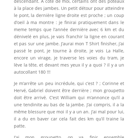
descendant. A côté de moi, certains ont des poteaux
à la place des jambes. Un petit détour pour atteindre
le pont, la dernière ligne droite est proche ; un coup
d’oeil à ma montre : je finirai pratiquement dans le
meme temps que l’année dernière avec 6 km et du
dénivelé en plus, je vais franchir la ligne en courant
et pas sur une jambe. J’aurai mon T Shirt finisher, j’ai
passé le pont, je tourne à droite, je vois La Halle,
encore un virage, je traverse les voies du tram, je
lève la tête, et devant mes yeux il y a quoi ? il y a un
autocollant 180 !!!
Je m’arrête un peu incrédule, qui c’est ? ; Corinne et
Hervé, Gabriel doivent être derrière ; mon groupetto
doit être arrivé. C’est William qui m’annonce qu’il a
une tendinite au bas de la jambe. J’ai compris, il a la
même blessure que moi il y a un an. J’ai mal pour lui,
il a du en baver car cela fait des km qu’il traine la
patte.
J’ai mon groupetto, on va finir ensemble