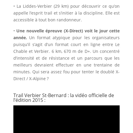
• La Liddes-Verbier (29 km) pour découvrir ce qu’on
appelle l’esprit trail et s’initier à la discipline. Elle est
accessible à tout bon randonneur.
•
Une nouvelle épreuve (X-Direct) voit le jour cette
année.
Un format atypique pour les organisateurs
puisqu’il s’agit d’un format court en ligne entre Le
Chable et Verbier. 6 km, 670 m de D+. Un concentré
d’intensité et de résistance et un parcours que les
meilleurs devraient effectuer en une trentaine de
minutes. Qui sera assez fou pour tenter le doublé X-
Direct / X-Alpine ?
Trail Verbier St-Bernard : la vidéo officielle de
l’édition 2015 :