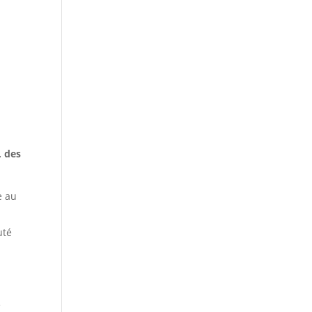
, des
e au
uté
e