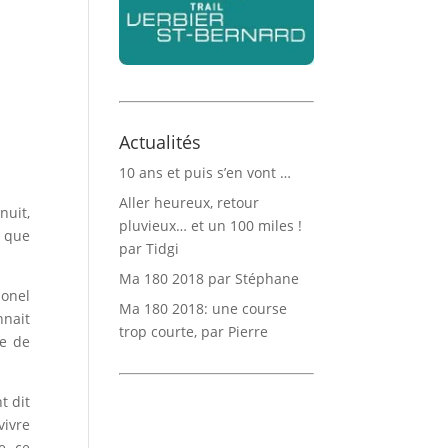
Actualités
10 ans et puis s’en vont …
Aller heureux, retour
nuit,
pluvieux… et un 100 miles !
s que
par Tidgi
Ma 180 2018 par Stéphane
ionel
Ma 180 2018: une course
nnait
trop courte, par Pierre
ie de
t dit
vivre
e, ce