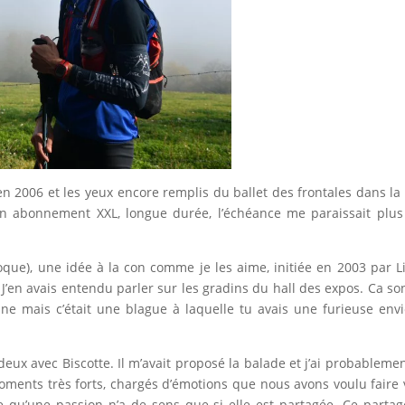
 2006 et les yeux encore remplis du ballet des frontales dans la 
. Un abonnement XXL, longue durée, l’échéance me paraissait plu
poque), une idée à la con comme je les aime, initiée en 2003 par L
 J’en avais entendu parler sur les gradins du hall des expos. Ca so
 mais c’était une blague à laquelle tu avais une furieuse env
 deux avec Biscotte. Il m’avait proposé la balade et j’ai probablemen
oments très forts, chargés d’émotions que nous avons voulu faire 
 qu’une passion n’a de sens que si elle est partagée. Ce partag