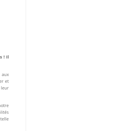
 ! Il
s aux
er et
leur
notre
lités
telle