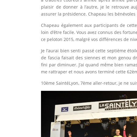
plaisir de donner à l’autre, je le retrouve a
assurer la présidence. Chapeau les bénévoles
Chapeau également aux participants de cette 
loin d’être facile. Vous avez connus des fortun
ce peloton 2015, malgré vos différences de ni
Je l’aurai bien senti passé cette septième étoile
de fascia faisait des siennes et mon genou droi
fini par diminuer. J’ai quand même bien ramas
me rattraper et nous avons terminé cette 62è
10ème SaintéLyon, 7ème aller-retour, je ne suis