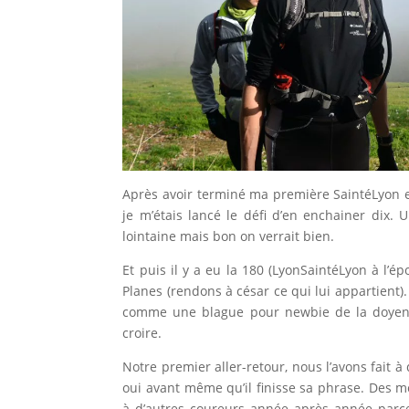
Après avoir terminé ma première SaintéLyon en
je m’étais lancé le défi d’en enchainer dix
lointaine mais bon on verrait bien.
Et puis il y a eu la 180 (LyonSaintéLyon à l’é
Planes (rendons à césar ce qui lui appartient).
comme une blague pour newbie de la doyenne
croire.
Notre premier aller-retour, nous l’avons fait à
oui avant même qu’il finisse sa phrase. Des m
à d’autres coureurs année après année parce