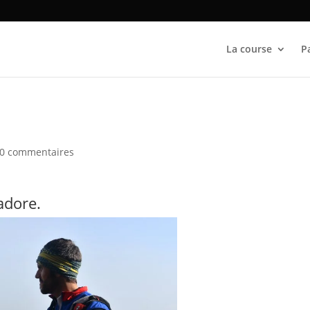
La course
P
0 commentaires
’adore.