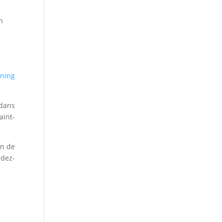
n
ning
 dans
aint-
un de
ndez-