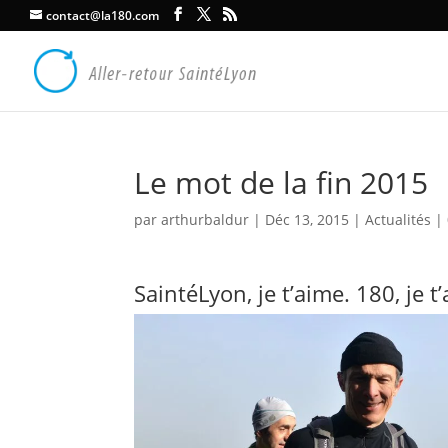
contact@la180.com
Le mot de la fin 2015
par
arthurbaldur
|
Déc 13, 2015
|
Actualités
|
SaintéLyon, je t’aime. 180, je t