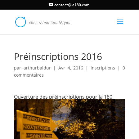
contact@la180.com
Préinscriptions 2016
par
arthurbaldur
|
Avr 4, 2016
|
Inscriptions
|
0
commentaires
Ouverture des préinscriptions pour la 180