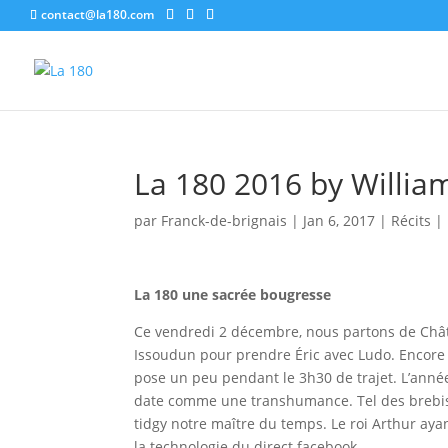
contact@la180.com
La 180 2016 by Willia
par
Franck-de-brignais
|
Jan 6, 2017
|
Récits
|
La 180 une sacrée bougresse
Ce vendredi 2 décembre, nous partons de Châte
Issoudun pour prendre Éric avec Ludo. Encore 
pose un peu pendant le 3h30 de trajet. L’ann
date comme une transhumance. Tel des brebis no
tidgy notre maître du temps. Le roi Arthur ayant
la technologie du direct facebook.