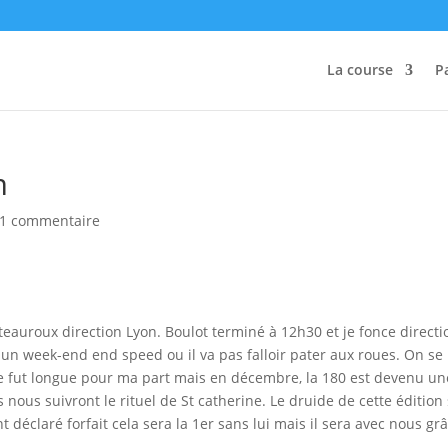
La course
P
m
1 commentaire
auroux direction Lyon. Boulot terminé à 12h30 et je fonce directi
un week-end end speed ou il va pas falloir pater aux roues. On se
ée fut longue pour ma part mais en décembre, la 180 est devenu un
us suivront le rituel de St catherine. Le druide de cette édition
 déclaré forfait cela sera la 1er sans lui mais il sera avec nous gr