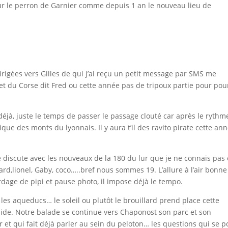
ur le perron de Garnier comme depuis 1 an le nouveau lieu de
rigées vers Gilles de qui j’ai reçu un petit message par SMS me
t du Corse dit Fred ou cette année pas de tripoux partie pour pou
éjà, juste le temps de passer le passage clouté car après le rythm
que des monts du lyonnais. Il y aura t’il des ravito pirate cette an
discute avec les nouveaux de la 180 du lur que je ne connais pas 
d,lionel, Gaby, coco…..bref nous sommes 19. L’allure à l’air bonne
dage de pipi et pause photo, il impose déjà le tempo.
les aqueducs… le soleil ou plutôt le brouillard prend place cette
ide. Notre balade se continue vers Chaponost son parc et son
ur et qui fait déjà parler au sein du peloton… les questions qui se p