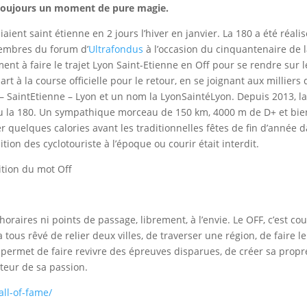
t toujours un moment de pure magie.
iaient saint étienne en 2 jours l’hiver en janvier. La 180 a été réali
membres du forum d’
Ultrafondus
à l’occasion du cinquantenaire de 
ment à faire le trajet Lyon Saint-Etienne en Off pour se rendre sur l
t à la course officielle pour le retour, en se joignant aux milliers 
n – SaintEtienne – Lyon et un nom la LyonSaintéLyon. Depuis 2013, l
u la 180. Un sympathique morceau de 150 km, 4000 m de D+ et bie
r quelques calories avant les traditionnelles fêtes de fin d’année 
tion des cyclotouriste à l’époque ou courir était interdit.
nition du mot Off
horaires ni points de passage, librement, à l’envie. Le OFF, c’est cou
tous rêvé de relier deux villes, de traverser une région, de faire le
 permet de faire revivre des épreuves disparues, de créer sa propr
sateur de sa passion.
ll-of-fame/