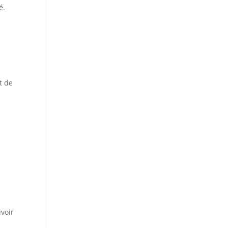
é.
t de
uvoir
.