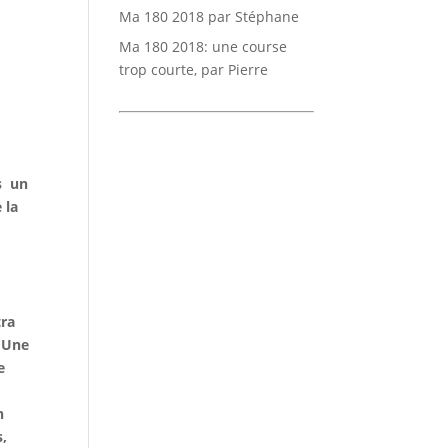
Ma 180 2018 par Stéphane
Ma 180 2018: une course
trop courte, par Pierre
es un
 la
tra
. Une
e
n
s,