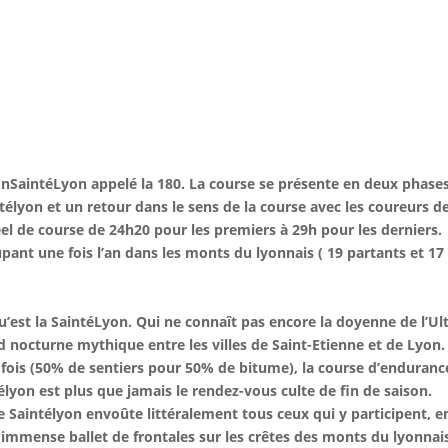
lyonSaintéLyon appelé la 180. La course se présente en deux phas
ntélyon et un retour dans le sens de la course avec les coureurs de
l de course de 24h20 pour les premiers à 29h pour les derniers.
nt une fois l’an dans les monts du lyonnais ( 19 partants et 17
’est la SaintéLyon. Qui ne connaît pas encore la doyenne de l’Ul
id nocturne mythique entre les villes de Saint-Etienne et de Lyon
la fois (50% de sentiers pour 50% de bitume), la course d’enduranc
élyon est plus que jamais le rendez-vous culte de fin de saison.
 Saintélyon envoûte littéralement tous ceux qui y participent, e
n immense ballet de frontales sur les crêtes des monts du lyonnai