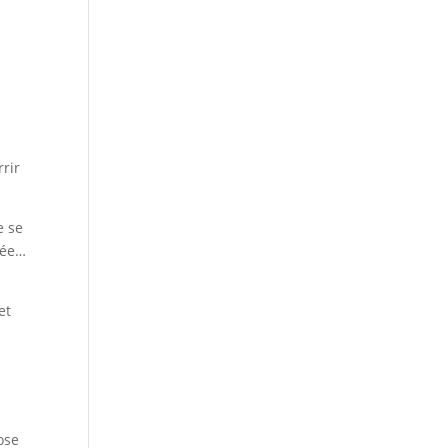
rrir
e se
née…
et
ose