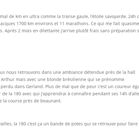
 mal de km en ultra comme la transe gaule, l’étoile savoyarde, 24h 
t jacques 1700 km environs et 11 marathons. Ce qui me fait quasim
 Après 2 mois en dilettante j’arrive plutôt frais sans préparation 
ous nous retrouvons dans une ambiance détendue près de la hall
s Arthur mais avec une blonde brésilienne qui se prénomme
perdu dans Gerland. Plus de mal que de peur c’est un coureur ég
de la 180 avec qui j’apprendrai à connaître pendant ses 14h d’alle
e la course près de beaunant.
uvailles, la 180 c’est ça un bande de potes qui se retrouve pour faire