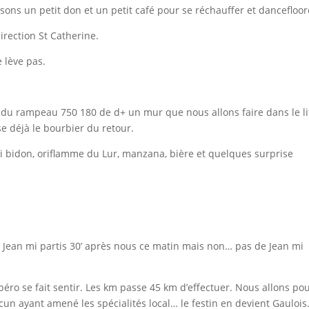
sons un petit don et un petit café pour se réchauffer et dancefloor
irection St Catherine.
 lève pas.
e du rampeau 750 180 de d+ un mur que nous allons faire dans le li
ise déjà le bourbier du retour.
ui bidon, oriflamme du Lur, manzana, bière et quelques surprise
ami Jean mi partis 30’ après nous ce matin mais non… pas de Jean mi
apéro se fait sentir. Les km passe 45 km d’effectuer. Nous allons po
hacun ayant amené les spécialités local… le festin en devient Gaulois