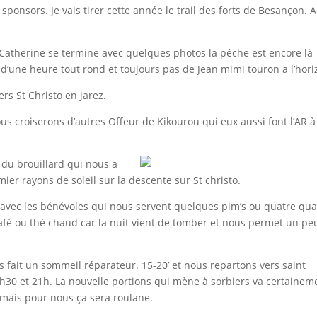
 sponsors. Je vais tirer cette année le trail des forts de Besançon. 
 Catherine se termine avec quelques photos la pêche est encore là
d’une heure tout rond et toujours pas de Jean mimi touron a l’hori
ers St Christo en jarez.
s croiserons d’autres Offeur de Kikourou qui eux aussi font l’AR à
 du brouillard qui nous a
mier rayons de soleil sur la descente sur St christo.
avec les bénévoles qui nous servent quelques pim’s ou quatre qua
fé ou thé chaud car la nuit vient de tomber et nous permet un pe
us fait un sommeil réparateur. 15-20’ et nous repartons vers saint
20h30 et 21h. La nouvelle portions qui mène à sorbiers va certainem
mais pour nous ça sera roulane.