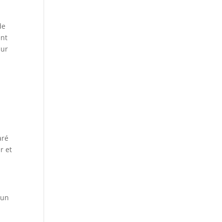
de
ent
sur
aré
r et
 un