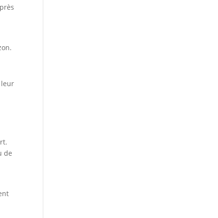
Après
zon.
 leur
rt.
u de
ent