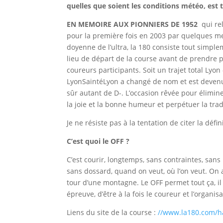
quelles que soient les conditions météo, es
EN MEMOIRE AUX PIONNIERS DE 1952
qui rel
pour la première fois en 2003 par quelques 
doyenne de l’ultra, la 180 consiste tout simple
lieu de départ de la course avant de prendre par
coureurs participants. Soit un trajet total Lyo
LyonSaintéLyon a changé de nom et est deven
sûr autant de D-. L’occasion rêvée pour élimine
la joie et la bonne humeur et perpétuer la tradi
Je ne résiste pas à la tentation de citer la défi
C’est quoi le OFF ?
C’est courir, longtemps, sans contraintes, sans 
sans dossard, quand on veut, où l’on veut. On a 
tour d’une montagne. Le OFF permet tout ça, il
épreuve, d’être à la fois le coureur et l’organi
Liens du site de la course :
//www.la180.com/ha