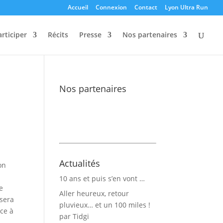
Accueil
Connexion
Contact
Lyon Ultra Run
articiper
Récits
Presse
Nos partenaires
Nos partenaires
Actualités
on
10 ans et puis s’en vont …
e
Aller heureux, retour
 sera
pluvieux… et un 100 miles !
âce à
par Tidgi