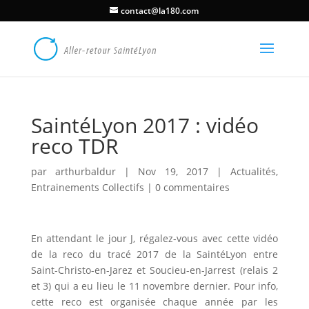
contact@la180.com
SaintéLyon 2017 : vidéo
reco TDR
par
arthurbaldur
|
Nov 19, 2017
|
Actualités
,
Entrainements Collectifs
|
0 commentaires
En attendant le jour J, régalez-vous avec cette vidéo
de la reco du tracé 2017 de la SaintéLyon entre
Saint-Christo-en-Jarez et Soucieu-en-Jarrest (relais 2
et 3) qui a eu lieu le 11 novembre dernier. Pour info,
cette reco est organisée chaque année par les