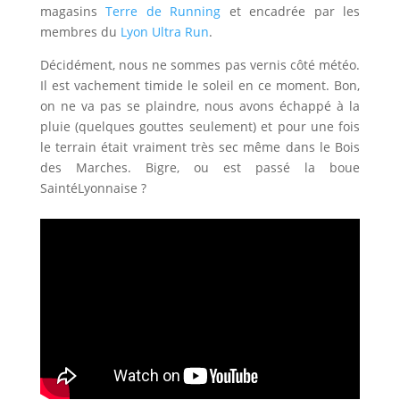
magasins
Terre de Running
et encadrée par les
membres du
Lyon Ultra Run
.
Décidément, nous ne sommes pas vernis côté météo.
Il est vachement timide le soleil en ce moment. Bon,
on ne va pas se plaindre, nous avons échappé à la
pluie (quelques gouttes seulement) et pour une fois
le terrain était vraiment très sec même dans le Bois
des Marches. Bigre, ou est passé la boue
SaintéLyonnaise ?