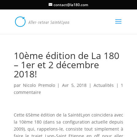
contact@la180.com
10ème édition de La 180
– 1er et 2 décembre
2018!
par
Nicolo Premolo
|
Avr 5, 2018
|
Actualités
|
1
commentaire
Cette 65ème édition de la SaintéLyon coïncidera avec
la 10ème 180 (dans sa configuration actuelle depuis
2009), qui, rappelons-le, consiste tout simplement à
faire le trajet Lyon-Saint Etienne en off pour aller