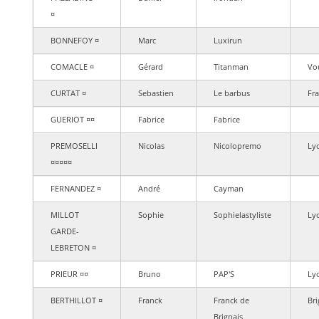
¤
BONNEFOY ¤
Marc
Luxirun
COMACLE ¤
Gérard
Titanman
Vo
CURTAT ¤
Sebastien
Le barbus
Fra
GUERIOT ¤¤
Fabrice
Fabrice
PREMOSELLI
Nicolas
Nicolopremo
Ly
¤¤¤¤¤
FERNANDEZ ¤
André
Cayman
MILLOT
Sophie
Sophielastyliste
Ly
GARDE-
LEBRETON ¤
PRIEUR ¤¤
Bruno
PAP'S
Ly
BERTHILLOT ¤
Franck
Franck de
Bri
Brignais