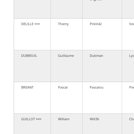
DELILLE ¤¤¤
Thierry
Ptititi42
Ve
DUBREUIL
Guillaume
Dubman
Ly
BREANT
Pascal
Pascalou
Pie
GUILLOT ¤¤¤
William
Will36
Ch