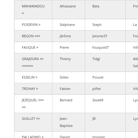
MAHAMADOU
Alhassane
Bala
Po
¤
POIDEVIN ¤
Stéphane
Steph
La 
BEGON ¤¤¤
Jérôme
Jerome37
Fo
FAUQUE ¤
Pierre
fouquix07
Vi
GRAJDURA ¤¤
Thierry
Tidgi
Alb
¤¤¤¤¤¤
Sa
ESSELIN ¤
Gilles
Poucet
TROHAY ¤
Fabien
piflet
Vi
JEZEQUEL ¤¤¤
Bernard
Zeze69
Ly
¤¤
GUILLET ¤¤
Jean-
JB
Ly
Baptiste
PALLADINO ¤
Daniel
Irondan