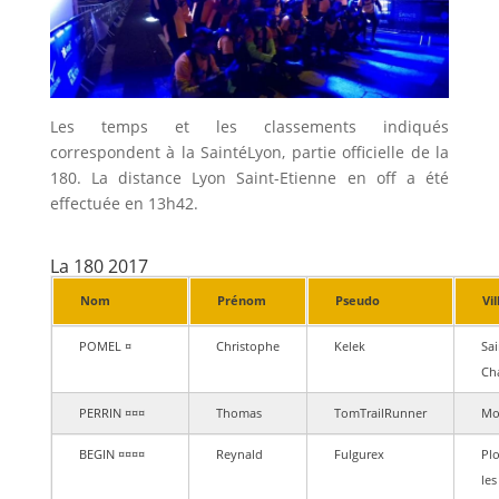
Les temps et les classements indiqués
correspondent à la SaintéLyon, partie officielle de la
180. La distance Lyon Saint-Etienne en off a été
effectuée en 13h42.
La 180 2017
Nom
Prénom
Pseudo
Vil
POMEL ¤
Christophe
Kelek
Sai
Ch
PERRIN ¤¤¤
Thomas
TomTrailRunner
Mo
BEGIN ¤¤¤¤
Reynald
Fulgurex
Pl
les