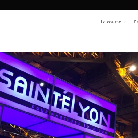
La course
P