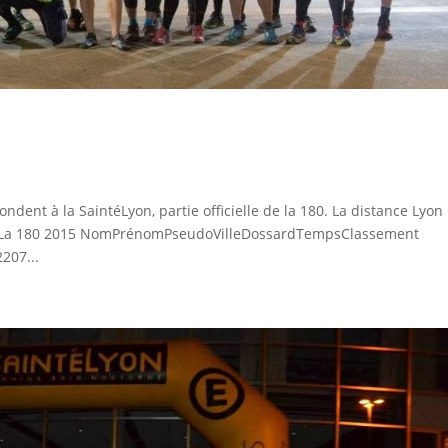
s
dent à la SaintéLyon, partie officielle de la 180. La distance Lyon
54. La 180 2015 NomPrénomPseudoVilleDossardTempsClassement
207...