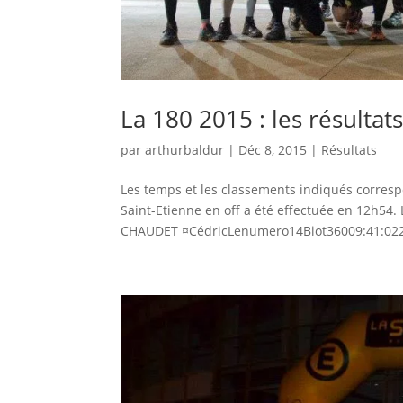
La 180 2015 : les résultat
par
arthurbaldur
|
Déc 8, 2015
|
Résultats
Les temps et les classements indiqués correspon
Saint-Etienne en off a été effectuée en 12h
CHAUDET ¤CédricLenumero14Biot36009:41:022