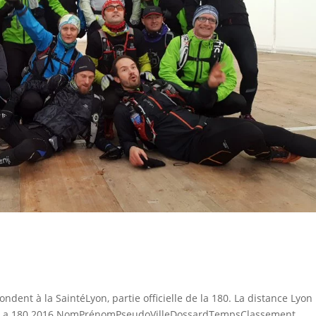
s
dent à la SaintéLyon, partie officielle de la 180. La distance Lyon
08. La 180 2016 NomPrénomPseudoVilleDossardTempsClassement