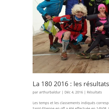
La 180 2016 : les résultat
par
arthurbaldur
|
Déc 4, 2016
|
Résultats
Les temps et les classements indiqués correspon
Saint-Etienne en off a été effectuée en 14h