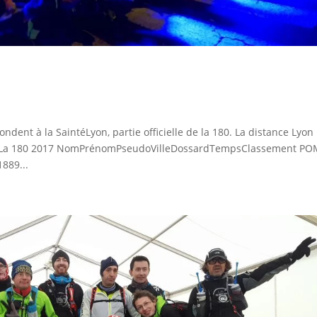
s
dent à la SaintéLyon, partie officielle de la 180. La distance Lyon
h42. La 180 2017 NomPrénomPseudoVilleDossardTempsClassement P
889...