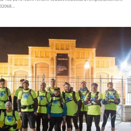
2068...