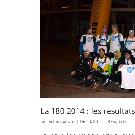
La 180 2014 : les résultat
par
arthurbaldur
|
Déc 8, 2014
|
Résultats
Les temps et les classements indiqués correspon