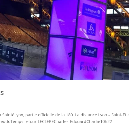
ts
aintéLyon, partie officielle de la 180. La distance Lyon – Saint-Et
PseudoTemps retour LECLERECharles-EdouardCharlie10h22