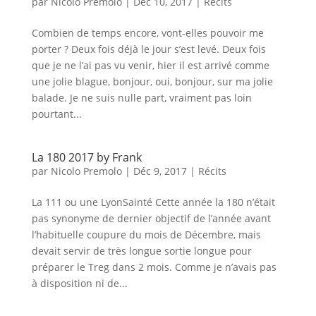
par
Nicolo Premolo
|
Déc 10, 2017
|
Récits
Combien de temps encore, vont-elles pouvoir me
porter ? Deux fois déjà le jour s’est levé. Deux fois
que je ne l’ai pas vu venir, hier il est arrivé comme
une jolie blague, bonjour, oui, bonjour, sur ma jolie
balade. Je ne suis nulle part, vraiment pas loin
pourtant...
La 180 2017 by Frank
par
Nicolo Premolo
|
Déc 9, 2017
|
Récits
La 111 ou une LyonSainté Cette année la 180 n’était
pas synonyme de dernier objectif de l’année avant
l’habituelle coupure du mois de Décembre, mais
devait servir de très longue sortie longue pour
préparer le Treg dans 2 mois. Comme je n’avais pas
à disposition ni de...